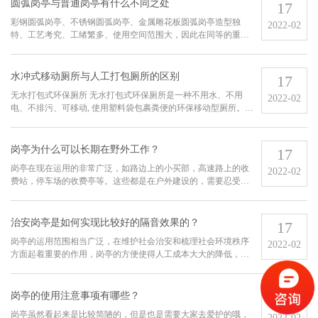
人内急，就喜欢去大···
圆弧岗亭与普通岗亭有什么不同之处
17
彩钢圆弧岗亭、不锈钢圆弧岗亭、金属雕花板圆弧岗亭造型独
2022-02
特、工艺考究、工绪繁多、使用空间范围大，因此在同等的重
量、高度，彩钢圆弧岗亭、不锈钢圆弧岗亭的内部更宽松，玻璃
均采用热弯钢化玻璃，不但抗压、抗震并且方便清洗，由于内部
空间足够用，外观独特···
水冲式移动厕所与人工打包厕所的区别
17
无水打包式环保厕所 无水打包式环保厕所是一种不用水、不用
2022-02
电、不排污、可移动, 使用塑料袋包裹粪便的环保移动型厕所。
适合于无水、无电、无排污的环境。
岗亭为什么可以长期在野外工作？
17
岗亭在现在运用的非常广泛，如路边上的小买部，高速路上的收
2022-02
费站，停车场的收费亭等。这些都是在户外建设的，需要忍受风
吹、日晒、雨淋，那么它是怎样忍受长期在野外工作的呢？岗亭
一般选用钢板或铝合金板，配有双层顶盖，隔热性好。外壳及骨
架悉数通过防腐处···
治安岗亭是如何实现比较好的隔音效果的？
17
岗亭的运用范围相当广泛，在维护社会治安和梳理社会环境秩序
2022-02
方面起着重要的作用，岗亭的方便使得人工成本大大的降低，而
且提高了工作效率。但是治安岗亭一般放置于闹市或者街道边，
周边都是人流与车辆频繁通过，带来了非常大的噪音，对长期坚
守的工作人员影响···
岗亭的使用注意事项有哪些？
17
岗亭虽然看起来是比较简陋的，但是也是需要大家去爱护的哦，
2022-02