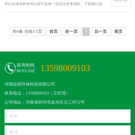
所以在岗亭的使用过程中是有一定的注意事项的，下面我们就从
岗亭的安装开始说起吧。对于移动的岗亭的安装其实是比较简单
的，只需要找到一个合适的位置，然后用叉车将岗亭放到需要安
装的地方就可以了···
共6条 当前1/1页
首页
前一页
1
后一页
尾页
咨询热线
13598009103
HOTLINE
河南征程环保科技有限公司
联系电话：13598009103（王经理）
公司地址：河南省郑州市金水区北三环52号